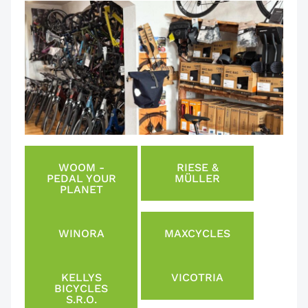
WOOM -
RIESE &
PEDAL YOUR
MÜLLER
PLANET
WINORA
MAXCYCLES
KELLYS
VICOTRIA
BICYCLES
S.R.O.