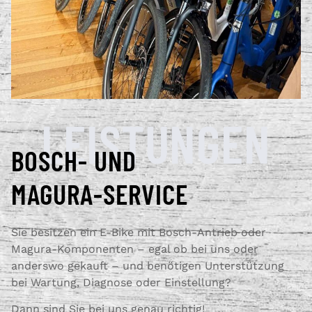
LEISTUNGEN
BOSCH- UND
MAGURA-SERVICE
Sie besitzen ein E-Bike mit Bosch-Antrieb oder
Magura-Komponenten – egal ob bei uns oder
anderswo gekauft – und benötigen Unterstützung
bei Wartung, Diagnose oder Einstellung?
Dann sind Sie bei uns genau richtig!