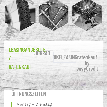
LEASINGANGEBOTE
JOBRAD
BIKELEASING
ratenkauf
/
by
RATENKAUF
easyCredit
ÖFFNUNGSZEITEN
Montag – Dienstag