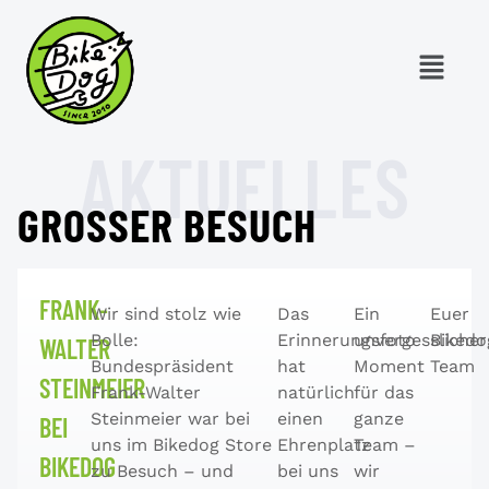
AKTUELLES
GROSSER BESUCH
FRANK-
Wir sind stolz wie
Das
Ein
Euer
Bolle:
Erinnerungsfoto
unvergesslicher
Bikedo
WALTER
Bundespräsident
hat
Moment
Team
STEINMEIER
Frank-Walter
natürlich
für das
Steinmeier war bei
einen
ganze
BEI
uns im Bikedog Store
Ehrenplatz
Team –
BIKEDOG
zu Besuch – und
bei uns
wir